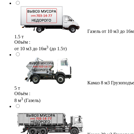
Газель от 10 м3 до 16м
1.5 т
Объём :
3
от 10 м3 до 16м
(до 1.5т)
Камаз 8 м3
Грузоподъе
5 т
Объём :
3
8 м
(Газель)