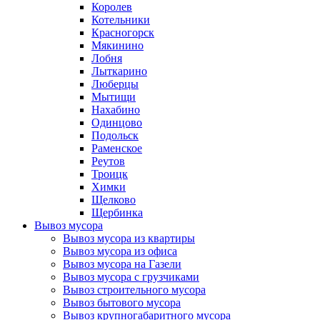
Королев
Котельники
Красногорск
Мякинино
Лобня
Лыткарино
Люберцы
Мытищи
Нахабино
Одинцово
Подольск
Раменское
Реутов
Троицк
Химки
Щелково
Щербинка
Вывоз мусора
Вывоз мусора из квартиры
Вывоз мусора из офиса
Вывоз мусора на Газели
Вывоз мусора с грузчиками
Вывоз строительного мусора
Вывоз бытового мусора
Вывоз крупногабаритного мусора