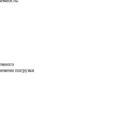
емность:
немного
ремени погрузки