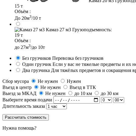
Камаз 20 м3
Грузоподъ
15 т
Объём :
3
До 20м
/10 т
Камаз 27 м3
Грузоподъемность:
19 т
Объём :
3
до 27м
/до 10т
Без грузчиков
Перевозка без грузчиков
Один грузчик
Если у вас не тяжелые предметы и их 
Два грузчика
Для тяжёлых предметов и сокращения в
Сбор мусора
Не нужен
Нужен
Въезд в центр
Не нужен
Въезд в ТТК
Выезд за МКАД
Не нужен
до 10 км
до 30 км
Выберите время подачи
Длительность заказа
Рассчитать стоимость
Нужна помощь?